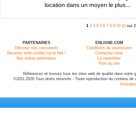
location dans un moyen le plus...
1
2
3
4
5
6
7
8
9
10
11
sur 
PARTENAIRES
ENLIGNE.COM
Dêtroner vos concurents
Conditions de soumission
Devenez enfin visible sur le Net !
Contactez-nous
Nos autres partenaires
La newsletter
Plan du site
Référencez et trouvez tous les sites web de qualité dans notre g
©2011-2026 Tous droits réservés - Toute reproduction du contenu de ce 
Annuaire