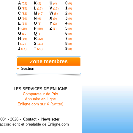
A
K
U
0
(52)
(2)
(4)
(0)
B
L
V
1
(35)
(12)
(19)
(0)
C
M
W
2
(82)
(46)
(8)
(0)
D
N
X
3
(29)
(9)
(0)
(0)
E
O
Y
4
(24)
(8)
(2)
(0)
F
P
Z
5
(26)
(56)
(1)
(0)
G
Q
6
(19)
(5)
(0)
H
R
7
(16)
(32)
(0)
I
S
8
(17)
(41)
(0)
J
T
9
(16)
(29)
(0)
Zone membres
Gestion
LES SERVICES DE ENLIGNE
Comparateur de Prix
Annuaire en Ligne
Enligne.com sur X (twitter)
004 - 2026 -
Contact
-
Newsletter
 accord écrit et préalable de Enligne.com